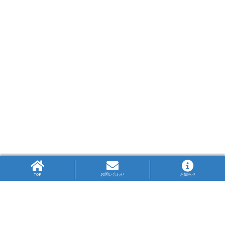
TOP
お問い合わせ
お知らせ
高P連旗標
生徒の図案により作成された高P連の旗標は、PTA
の3文字をかさね、中央に県の鳥のかもめを配して
います。