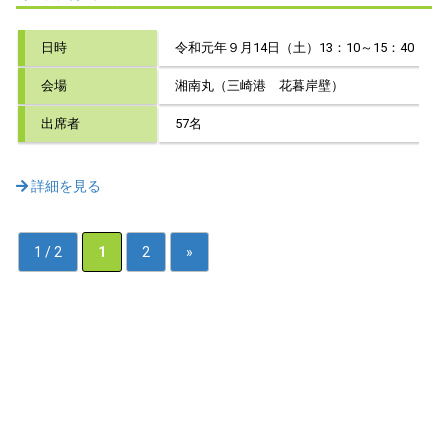
日時
令和元年９月14日（土）13：10～15：40
会場
湘南丸（三崎港 花暮岸壁）
出席者
57名
詳細を見る
1 / 2
1
2
»