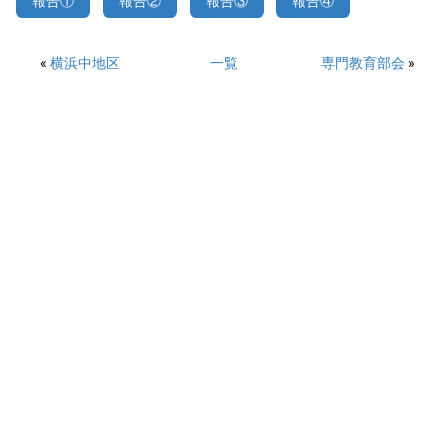
報告①
報告②
報告③
報告④
«
横浜中地区
一覧
専門教育部会
»