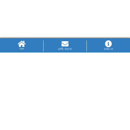
TOP
お問い合わせ
お知らせ
高P連旗標
生徒の図案により作成された高P連の旗標は、PTA
の3文字をかさね、中央に県の鳥のかもめを配して
います。
神奈川ブルーの大海原を飛翔するかもめが高の字
を目指す姿は、限りない未来への可能性を表して
います。
高P連について
リンク集
プライバシー・ポリシー