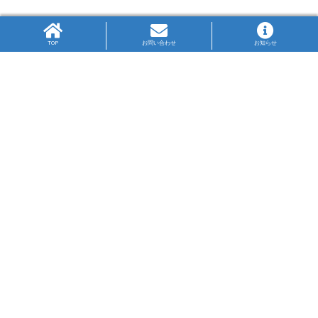
TOP
お問い合わせ
お知らせ
高P連旗標
生徒の図案により作成された高P連の旗標は、PTA
の3文字をかさね、中央に県の鳥のかもめを配して
います。
神奈川ブルーの大海原を飛翔するかもめが高の字
を目指す姿は、限りない未来への可能性を表して
います。
高P連について
リンク集
プライバシー・ポリシー
〒231-0023
横浜市中区山下町2番地
産業貿易センタービル9F