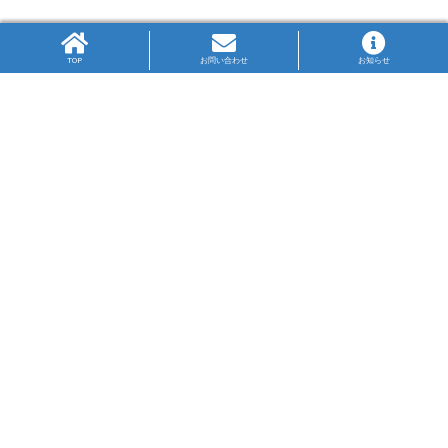
TOP
お問い合わせ
お知らせ
高P連旗標
生徒の図案により作成された高P連の旗標は、PTA
の3文字をかさね、中央に県の鳥のかもめを配して
います。
神奈川ブルーの大海原を飛翔するかもめが高の字
を目指す姿は、限りない未来への可能性を表して
います。
高P連について
リンク集
プライバシー・ポリシー
〒231-0023
横浜市中区山下町2番地
産業貿易センタービル9F