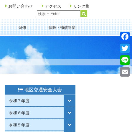
お問い合わせ
アクセス
リンク集
研修
保険・補償制度
Faceb
Twitte
Line
Email
地区交通安全大会
令和７年度
令和６年度
令和５年度