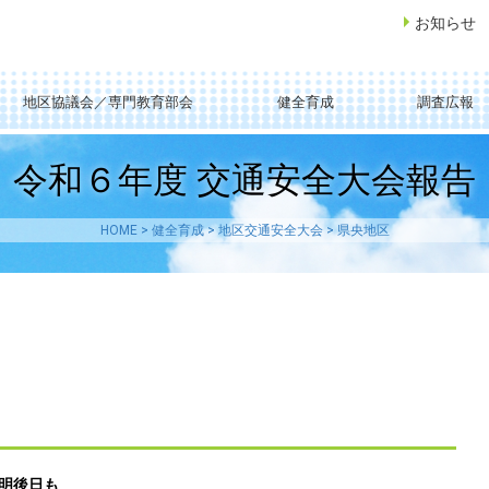
お知らせ
地区協議会／専門教育部会
健全育成
調査広報
令和６年度 交通安全大会報告
HOME
>
健全育成
>
地区交通安全大会
>
県央地区
明後日も