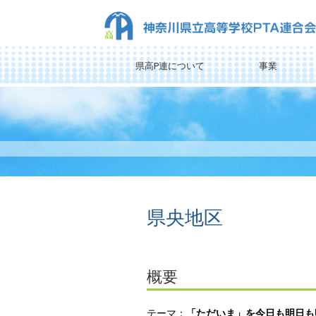
県高P連について
事業
県央地区
概要
テーマ：
「ただいま」を今日も明日も