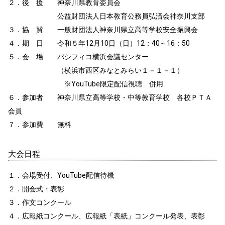
２．後 援 神奈川県教育委員会
公益財団法人日本教育公務員弘済会神奈川支部
３．協 賛 一般財団法人神奈川県立高等学校安全振興会
４．期 日 令和５年12月10日（日）12：40～16：50
５．会 場 パシフィコ横浜会議センター
（横浜市西区みなとみらい１－１－１）
※YouTube限定配信視聴 併用
６．参加者 神奈川県立高等学校・中等教育学校 各校ＰＴＡ
会員
７．参加費 無料
大会日程
１．会場受付、YouTube配信待機
２．開会式・表彰
３．作文コンクール
４．広報紙コンクール、広報紙「表紙」コンクール発表、表彰