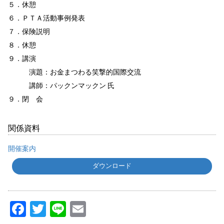
５．休憩
６．ＰＴＡ活動事例発表
７．保険説明
８．休憩
９．講演
演題：お金まつわる笑撃的国際交流
講師：パックンマックン 氏
９．閉 会
関係資料
開催案内
ダウンロード
Facebook
Twitter
Line
Email