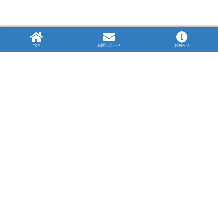
TOP
お問い合わせ
お知らせ
高P連旗標
生徒の図案により作成された高P連の旗標は、PTA
の3文字をかさね、中央に県の鳥のかもめを配して
います。
神奈川ブルーの大海原を飛翔するかもめが高の字
を目指す姿は、限りない未来への可能性を表して
います。
高P連について
リンク集
プライバシー・ポリシー