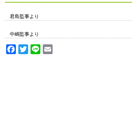
君島監事より
中嶋監事より
Facebook
Twitter
Line
Email