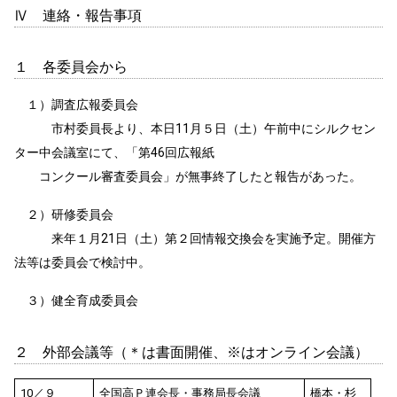
Ⅳ 連絡・報告事項
１ 各委員会から
１）調査広報委員会
市村委員長より、本日11月５日（土）午前中にシルクセン
ター中会議室にて、「第46回広報紙
コンクール審査委員会」が無事終了したと報告があった。
２）研修委員会
来年１月21日（土）第２回情報交換会を実施予定。開催方
法等は委員会で検討中。
３）健全育成委員会
２ 外部会議等（＊は書面開催、※はオンライン会議）
10／９
全国高Ｐ連会長・事務局長会議
橋本・杉