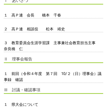
Ⅰ あいさつ
１ 高Ｐ連 会長 橋本 千春
２ 高Ｐ連 相談役 松本 靖史
３ 教育委員会生涯学習課 主事兼社会教育担当主事
奈良橋 仁
Ⅱ 理事会報告
１ 前回（令和４年度 第７回 10/２（日）理事会）議
事録 確認
Ⅲ 討議・確認事項
１ 県大会について