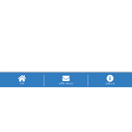
TOP
お問い合わせ
お知らせ
高P連旗標
生徒の図案により作成された高P連の旗標は、PTA
の3文字をかさね、中央に県の鳥のかもめを配して
います。
神奈川ブルーの大海原を飛翔するかもめが高の字
を目指す姿は、限りない未来への可能性を表して
います。