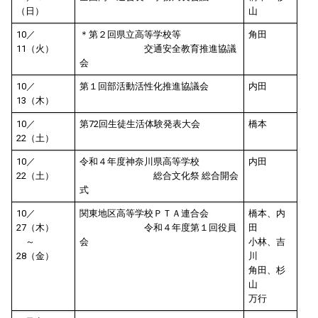
（日）
山
10／
＊第２回県立高等学校等
角田
11（火）
交通安全教育推進協議
会
10／
第１回部活動活性化推進協議会
内田
13（木）
10／
第72回生徒生活体験発表大会
橋本
22（土）
10／
令和４年度神奈川県高等学校
内田
22（土）
総合文化祭 総合開会
式
10／
関東地区高等学校ＰＴＡ連合会
橋本、内
27（木）
令和４年度第１回役員
田
～
会
小林、吉
28（金）
川
角田、杉
山
万行