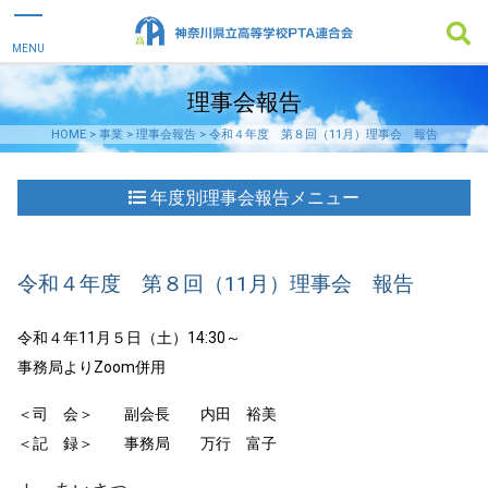
理事会報告
HOME
>
事業
>
理事会報告
>
令和４年度 第８回（11月）理事会 報告
年度別理事会報告メニュー
令和４年度 第８回（11月）理事会 報告
令和４年11月５日（土）14:30～
事務局よりZoom併用
＜司 会＞ 副会長 内田 裕美
＜記 録＞ 事務局 万行 富子